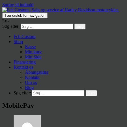
Spring til indhold
Tænd/sluk for navigation
Luk
Søg efter:
Fch Custom
Shop
Kasse
Min kurv
Min Side
Finansiering
Kontakt os
Åbningstider
Kontakt
Om os
Blog
Søg efter:
MobilePay