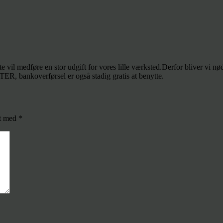
vil medføre en stor udgift for vores lille værksted.Derfor bliver vi nødt
R, bankoverførsel er også stadig gratis at benytte.
et med
*