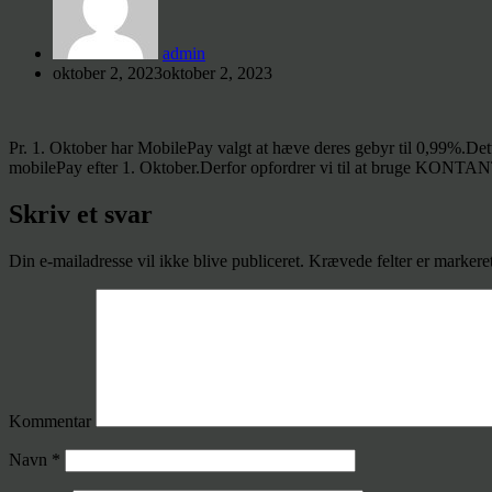
admin
oktober 2, 2023
oktober 2, 2023
Pr. 1. Oktober har MobilePay valgt at hæve deres gebyr til 0,99%.Dette 
mobilePay efter 1. Oktober.Derfor opfordrer vi til at bruge KONTANTE
Skriv et svar
Din e-mailadresse vil ikke blive publiceret.
Krævede felter er marker
Kommentar
Navn
*